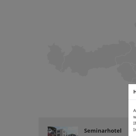
H
A
w
I
I
Seminarhotel