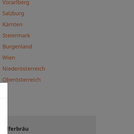
Vorarlberg
Salzburg
Kärnten
Steiermark
Burgenland
Wien
Niederösterreich
Oberösterreich
hilferbräu